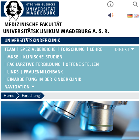
MEDIZINISCHE FAKULTÄT
UNIVERSITÄTSKLINIKUM MAGDEBURG A. ö. R.
UNIVERSITÄTSKINDERKLINIK
TEAM
SPEZIALBEREICHE
FORSCHUNG
LEHRE
MKSE
KLINISCHE STUDIEN
FACHARZTWEITERBILDUNG
OFFENE STELLEN
LINKS
FRAUENMILCHBANK
EINARBEITUNG IN DER KINDERKLINIK
Home
Forschung