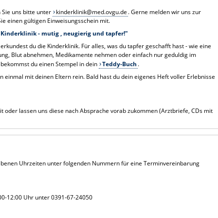
Sie uns bitte unter
kinderklinik@med.ovgu.de
. Gerne melden wir uns zur
ie einen gültigen Einweisungsschein mit.
Kinderklinik - mutig , neugierig und tapfer!"
kundest du die Kinderklinik. Für alles, was du tapfer geschafft hast - wie eine
ung, Blut abnehmen, Medikamente nehmen oder einfach nur geduldig im
 bekommst du einen Stempel in dein
Teddy-Buch
.
 einmal mit deinen Eltern rein. Bald hast du dein eigenes Heft voller Erlebnisse
mit oder lassen uns diese nach Absprache vorab zukommen (Arztbriefe, CDs mit
ebenen Uhrzeiten unter folgenden Nummern für eine Terminvereinbarung
00-12:00 Uhr unter 0391-67-24050