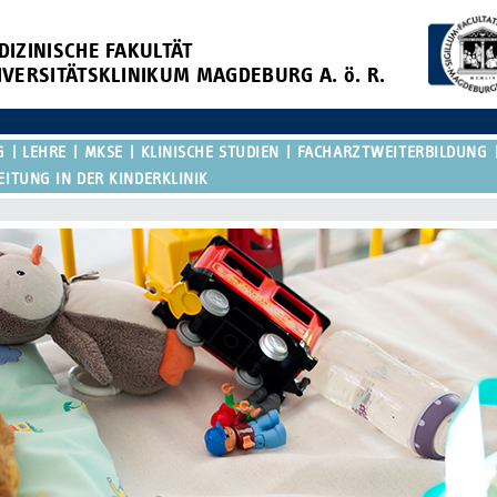
DIZINISCHE FAKULTÄT
IVERSITÄTSKLINIKUM MAGDEBURG A. ö. R.
G
LEHRE
MKSE
KLINISCHE STUDIEN
FACHARZTWEITERBILDUNG
EITUNG IN DER KINDERKLINIK