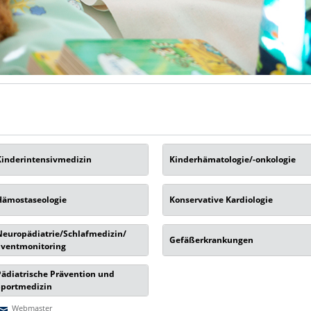
Kinderintensivmedizin
Kinderhämatologie/-onkologie
Hämostaseologie
Konservative Kardiologie
Neuropädiatrie/Schlafmedizin/
Gefäßerkrankungen
Eventmonitoring
Pädiatrische Prävention und
Sportmedizin
Webmaster