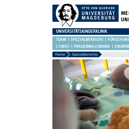
ME
UN
UNIVERSITÄTSKINDERKLINIK
TEAM
SPEZIALBEREICHE
FORSCHUN
LINKS
FRAUENMILCHBANK
EINARB
Home
Spezialbereiche