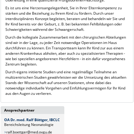
Überleitung in eine qualifizierte Frühgeborenen-Nachsorge.
Es ist uns eine Herzensangelegenheit, Sie in Ihrer Elternkompetenz zu
stärken und die Beziehung zu Ihrem Kind zu fördern. Durch unser
interdisziplinäres Konzept begleiten, beraten und behandeln wir Sie und
Ihr Kind bereits vor der Geburt, z. B. bei bekannten Fehlbildungen oder
Schwierigkeiten während der Schwangerschaft.
Durch die kollegiale Zusammenarbeit mit den chirurgischen Abteilungen
sind wir in der Lage, zu jeder Zeit notwendige Operationen im Haus
durchführen zu können. Ein Transportteam kann Ihr Kind zur aus einem
anderen Krankenhaus abholen, aber auch zu spezialisierten Therapien -
wie bei speziellen angeborenen Herzfehlern - in ein dafür vorgesehenes
Zentrum begleiten.
Durch eigens initiierte Studien und eine regelmäßige Teilnahme an
multizentrischen Studien gewährleisten wir die Umsetzung des aktuellen
Stands der Wissenschaft auf unseren Stationen, ohne dabei das
notwendige individuelle Vorgehen und Einfühlungsvermögen für Ihr Kind
aus den Augen zu verlieren.
Ansprechpartner
OA Dr. med. Ralf Böttger, IBCLC
Bereichsleitung Neonatologie
ralf.boettger@med.ovgu.de