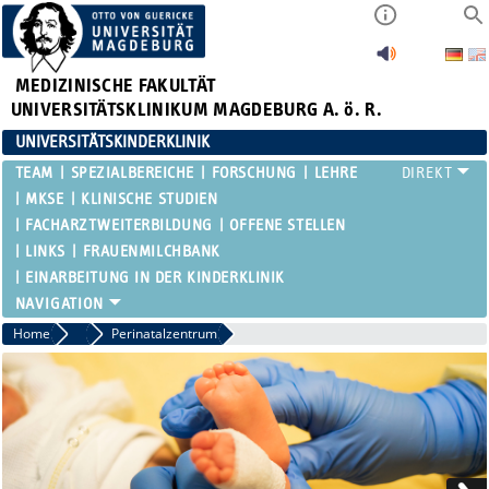
MEDIZINISCHE FAKULTÄT
UNIVERSITÄTSKLINIKUM MAGDEBURG A. ö. R.
UNIVERSITÄTSKINDERKLINIK
TEAM
SPEZIALBEREICHE
FORSCHUNG
LEHRE
MKSE
KLINISCHE STUDIEN
FACHARZTWEITERBILDUNG
OFFENE STELLEN
LINKS
FRAUENMILCHBANK
EINARBEITUNG IN DER KINDERKLINIK
Home
Spezialbereiche
Perinatalzentrum