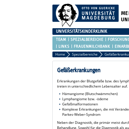
ME
UN
UNIVERSITÄTSKINDERKLINIK
TEAM
SPEZIALBEREICHE
FORSCHUN
LINKS
FRAUENMILCHBANK
EINARB
Home
Spezialbereiche
Gefäßerkrank
Gefäßerkrankungen
Erkrankungen der Blutgefäße bzw. des lympha
treten in unterschiedlichem Lebensalter auf.
Hämangiome (Blutschwämmchen)
Lymphangiome bzw. -ödeme
Gefäßmalformationen
Komplexe Erkrankungen, die mit Verände
Parkes-Weber-Syndrom
Neben der Diagnostik, die primär meist durch
Behandlung. Sowohl für die Diagnostik als a