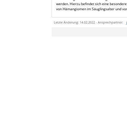
werden. Hierzu befindet sich eine besondere 
von Hämangiomen im Säuglingsalter und von 
Letzte Änderung: 14.02.2022 - Ansprechpartner:
Sie können eine Nachricht versenden an:
Ihre E-Mailadresse:
Ihr Anliegen:
Sicherheitsabfrage: