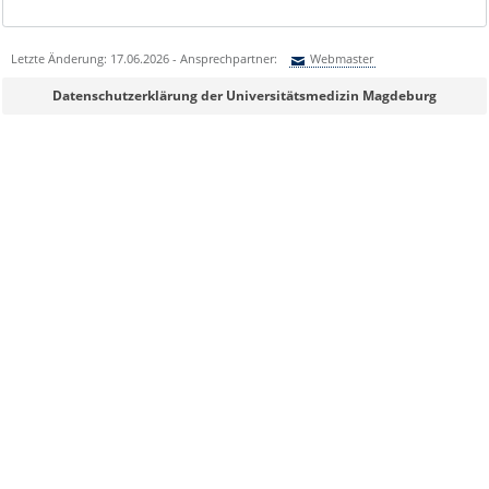
Letzte Änderung: 17.06.2026 - Ansprechpartner:
Webmaster
Sie können eine Nachricht versenden an:
Webmaster
Datenschutzerklärung der Universitätsmedizin Magdeburg
Ihre E-Mailadresse:
Ihr Anliegen:
Sicherheitsabfrage: