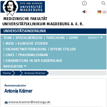
MEDIZINISCHE FAKULTÄT
UNIVERSITÄTSKLINIKUM MAGDEBURG A. ö. R.
UNIVERSITÄTSKINDERKLINIK
TEAM
SPEZIALBEREICHE
FORSCHUNG
LEHRE
MKSE
KLINISCHE STUDIEN
FACHARZTWEITERBILDUNG
OFFENE STELLEN
LINKS
FRAUENMILCHBANK
EINARBEITUNG IN DER KINDERKLINIK
Home
Assistenzärztinnen und Assistenzärzte
Antonia Krämer
Assistenzärztin
Antonia Krämer
antonia.kraemer@med.ovgu.de