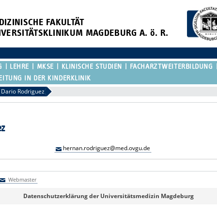
DIZINISCHE FAKULTÄT
IVERSITÄTSKLINIKUM MAGDEBURG A. ö. R.
G
LEHRE
MKSE
KLINISCHE STUDIEN
FACHARZTWEITERBILDUNG
EITUNG IN DER KINDERKLINIK
Dario Rodriguez
ez
hernan.rodriguez@med.ovgu.de
Webmaster
Webmaster
Datenschutzerklärung der Universitätsmedizin Magdeburg