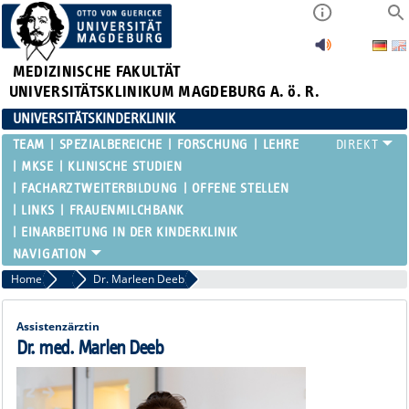
MEDIZINISCHE FAKULTÄT
UNIVERSITÄTSKLINIKUM MAGDEBURG A. ö. R.
UNIVERSITÄTSKINDERKLINIK
TEAM
SPEZIALBEREICHE
FORSCHUNG
LEHRE
MKSE
KLINISCHE STUDIEN
FACHARZTWEITERBILDUNG
OFFENE STELLEN
LINKS
FRAUENMILCHBANK
EINARBEITUNG IN DER KINDERKLINIK
Home
Assistenzärztinnen und Assistenzärzte
Dr. Marleen Deeb
Assistenzärztin
Dr. med. Marlen Deeb