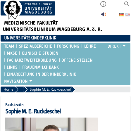
MEDIZINISCHE FAKULTÄT
UNIVERSITÄTSKLINIKUM MAGDEBURG A. ö. R.
UNIVERSITÄTSKINDERKLINIK
TEAM
SPEZIALBEREICHE
FORSCHUNG
LEHRE
MKSE
KLINISCHE STUDIEN
FACHARZTWEITERBILDUNG
OFFENE STELLEN
LINKS
FRAUENMILCHBANK
EINARBEITUNG IN DER KINDERKLINIK
Home
Fachärztinnen und Fachärzte
Sophie M. E. Ruckdeschel
Fachärztin
Sophie M. E. Ruckdeschel