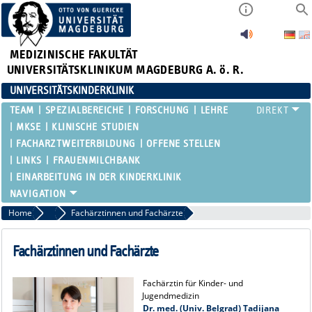
MEDIZINISCHE FAKULTÄT
UNIVERSITÄTSKLINIKUM MAGDEBURG A. ö. R.
UNIVERSITÄTSKINDERKLINIK
TEAM
SPEZIALBEREICHE
FORSCHUNG
LEHRE
MKSE
KLINISCHE STUDIEN
FACHARZTWEITERBILDUNG
OFFENE STELLEN
LINKS
FRAUENMILCHBANK
EINARBEITUNG IN DER KINDERKLINIK
Home
Team
Fachärztinnen und Fachärzte
Fachärztinnen und Fachärzte
Fachärztin für Kinder- und
Jugendmedizin
Dr. med. (Univ. Belgrad) Tadijana