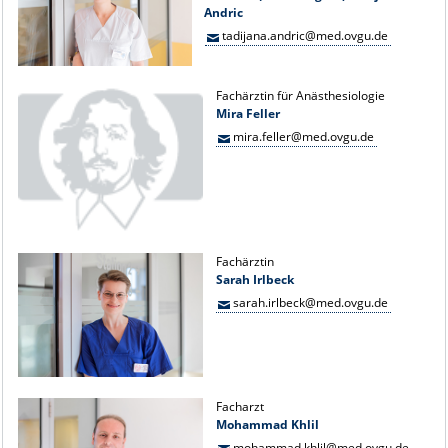
Andric
tadijana.andric@med.ovgu.de
Fachärztin für Anästhesiologie
Mira Feller
mira.feller@med.ovgu.de
Fachärztin
Sarah Irlbeck
sarah.irlbeck@med.ovgu.de
Facharzt
Mohammad Khlil
mohammad.khlil@med.ovgu.de