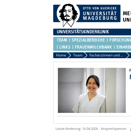
ME
UN
UNIVERSITÄTSKINDERKLINIK
TEAM
SPEZIALBEREICHE
FORSCHUN
LINKS
FRAUENMILCHBANK
EINARB
Home
Team
Fachärztinnen und Fachärzte
Letzte Änderung: 16.04.2026 - Ansprechpartner: