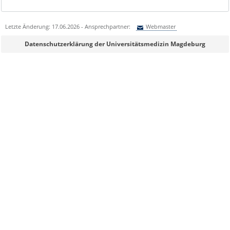
Letzte Änderung: 17.06.2026 - Ansprechpartner:
Webmaster
Sie können eine Nachricht versenden an:
Webmaster
Datenschutzerklärung der Universitätsmedizin Magdeburg
Ihre E-Mailadresse:
Ihr Anliegen:
Sicherheitsabfrage: