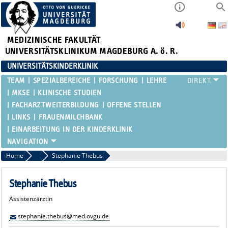
MEDIZINISCHE FAKULTÄT
UNIVERSITÄTSKLINIKUM MAGDEBURG A. ö. R.
UNIVERSITÄTSKINDERKLINIK
TEAM
SPEZIALBEREICHE
FORSCHUNG
LEHRE
MKSE
KLINISCHE STUDIEN
FACHARZTWEITERBILDUNG
OFFENE STELLEN
LINKS
FRAUENMILCHBANK
EINARBEITUNG IN DER KINDERKLINIK
Home
Assistenzärztinnen und Assistenzärzte
Stephanie Thebus
Stephanie Thebus
Assistenzärztin
stephanie.thebus@med.ovgu.de