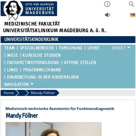
MEDIZINISCHE FAKULTÄT
UNIVERSITÄTSKLINIKUM MAGDEBURG A. ö. R.
UNIVERSITÄTSKINDERKLINIK
TEAM
SPEZIALBEREICHE
FORSCHUNG
LEHRE
MKSE
KLINISCHE STUDIEN
FACHARZTWEITERBILDUNG
OFFENE STELLEN
LINKS
FRAUENMILCHBANK
EINARBEITUNG IN DER KINDERKLINIK
Home
Funktionsbereiche
Mandy Föllner
Medizinisch-technische Assistentin für Funktionsdiagnostik
Mandy Föllner