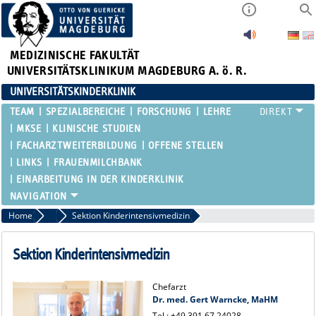
MEDIZINISCHE FAKULTÄT
UNIVERSITÄTSKLINIKUM MAGDEBURG A. ö. R.
UNIVERSITÄTSKINDERKLINIK
TEAM
SPEZIALBEREICHE
FORSCHUNG
LEHRE
MKSE
KLINISCHE STUDIEN
FACHARZTWEITERBILDUNG
OFFENE STELLEN
LINKS
FRAUENMILCHBANK
EINARBEITUNG IN DER KINDERKLINIK
Home
Team
Sektion Kinderintensivmedizin
Sektion Kinderintensivmedizin
Chefarzt
Dr. med. Gert Warncke, MaHM
Tel.:
+49 391 67 24028