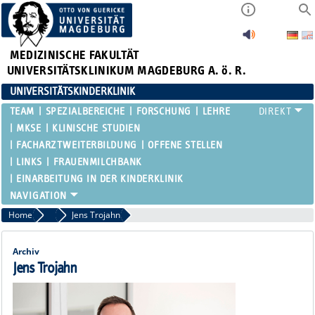
MEDIZINISCHE FAKULTÄT
UNIVERSITÄTSKLINIKUM MAGDEBURG A. ö. R.
UNIVERSITÄTSKINDERKLINIK
TEAM
SPEZIALBEREICHE
FORSCHUNG
LEHRE
MKSE
KLINISCHE STUDIEN
FACHARZTWEITERBILDUNG
OFFENE STELLEN
LINKS
FRAUENMILCHBANK
EINARBEITUNG IN DER KINDERKLINIK
Home
Verwaltung
Jens Trojahn
Archiv
Jens Trojahn