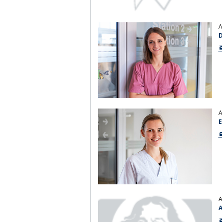
A
D
A
E
A