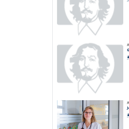
A
G
A
J