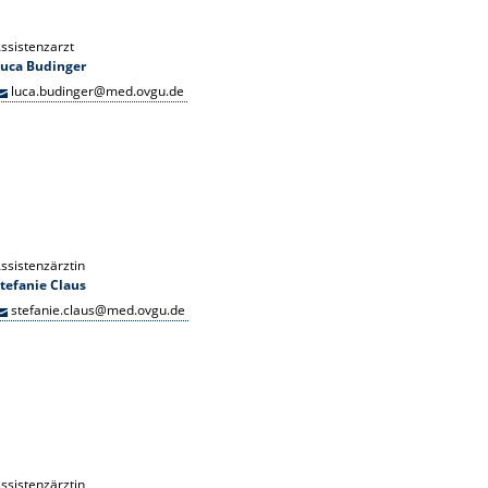
ssistenzarzt
Luca Budinger
luca.budinger@med.ovgu.de
ssistenzärztin
tefanie Claus
stefanie.claus@med.ovgu.de
ssistenzärztin