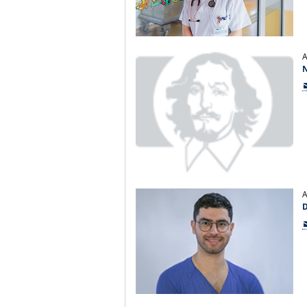
A
A
D