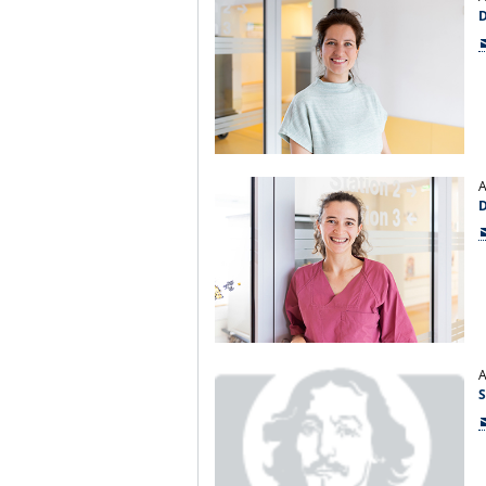
D
A
D
A
S