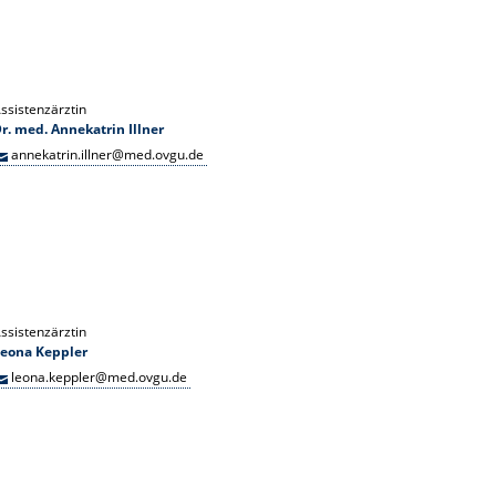
ssistenzärztin
r. med. Annekatrin Illner
annekatrin.illner@med.ovgu.de
ssistenzärztin
Leona Keppler
leona.keppler@med.ovgu.de