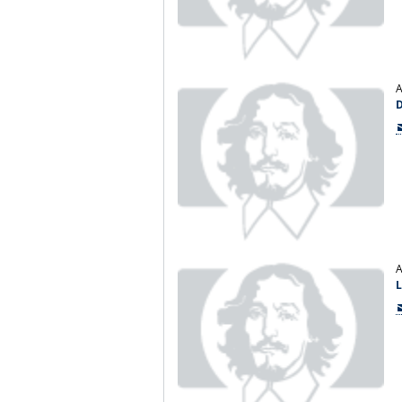
A
D
A