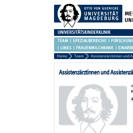
ME
UN
UNIVERSITÄTSKINDERKLINIK
TEAM
SPEZIALBEREICHE
FORSCHUN
LINKS
FRAUENMILCHBANK
EINARB
Home
Team
Assistenzärztinnen und A
Assistenzärztinnen und Assistenzä
A