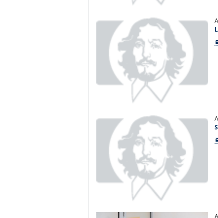
A
A
S
A