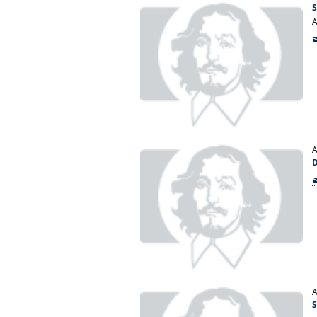
A
A
D
A
S