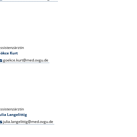
ssistenzärztin
ökce Kurt
goekce.kurt@med.ovgu.de
ssistenzärztin
ulia Langelittig
julia.langelittig@med.ovgu.de