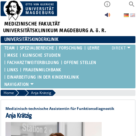
MEDIZINISCHE FAKULTÄT
UNIVERSITÄTSKLINIKUM MAGDEBURG A. ö. R.
UNIVERSITÄTSKINDERKLINIK
TEAM
SPEZIALBEREICHE
FORSCHUNG
LEHRE
MKSE
KLINISCHE STUDIEN
FACHARZTWEITERBILDUNG
OFFENE STELLEN
LINKS
FRAUENMILCHBANK
EINARBEITUNG IN DER KINDERKLINIK
Home
Funktionsbereiche
Anja Krätzig
Medizinisch-technische Assistentin für Funktionsdiagnostik
Anja Krätzig