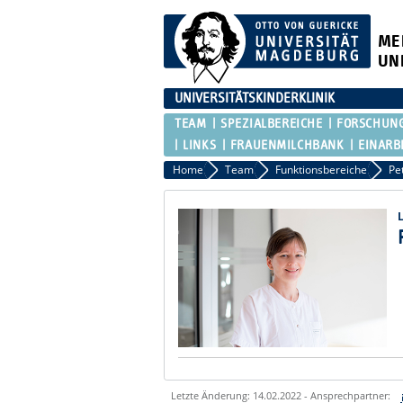
ME
UN
UNIVERSITÄTSKINDERKLINIK
TEAM
SPEZIALBEREICHE
FORSCHUN
LINKS
FRAUENMILCHBANK
EINARB
Home
Team
Funktionsbereiche
Pe
Letzte Änderung: 14.02.2022 - Ansprechpartner: