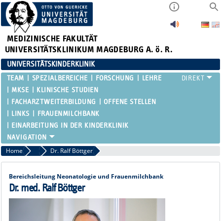
MEDIZINISCHE FAKULTÄT
UNIVERSITÄTSKLINIKUM MAGDEBURG A. ö. R.
UNIVERSITÄTSKINDERKLINIK
TEAM
SPEZIALBEREICHE
FORSCHUNG
LEHRE
MKSE
KLINISCHE STUDIEN
FACHARZTWEITERBILDUNG
OFFENE STELLEN
LINKS
FRAUENMILCHBANK
EINARBEITUNG IN DER KINDERKLINIK
Home
Oberärztinnen und Oberärzte
Dr. Ralf Böttger
Bereichsleitung Neonatologie und Frauenmilchbank
Dr. med. Ralf Böttger