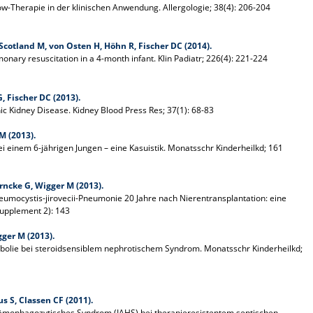
ow-Therapie in der klinischen Anwendung. Allergologie; 38(4): 206-204
cotland M, von Osten H, Höhn R, Fischer DC (2014).
nary resuscitation in a 4-month infant. Klin Padiatr; 226(4): 221-224
, Fischer DC (2013).
nic Kidney Disease. Kidney Blood Press Res; 37(1): 68-83
M (2013).
i einem 6-jährigen Jungen – eine Kasuistik. Monatsschr Kinderheilkd; 161
rncke G, Wigger M (2013).
umocystis-jirovecii-Pneumonie 20 Jahre nach Nierentransplantation: eine
Supplement 2): 143
ger M (2013).
bolie bei steroidsensiblem nephrotischem Syndrom. Monatsschr Kinderheilkd;
s S, Classen CF (2011).
 hämophagozytisches Syndrom (IAHS) bei therapieresistentem septischen