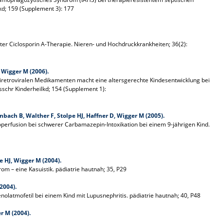
kd; 159 (Supplement 3): 177
er Ciclosporin A-Therapie. Nieren- und Hochdruckkrankheiten; 36(2):
 Wigger M (2006).
retroviralen Medikamenten macht eine altersgerechte Kindesentwicklung bei
sschr Kinderheilkd; 154 (Supplement 1):
bach B, Walther F, Stolpe HJ, Haffner D, Wigger M (2005).
perfusion bei schwerer Carbamazepin-Intoxikation bei einem 9-jährigen Kind.
e HJ, Wigger M (2004).
m – eine Kasuistik. pädiatrie hautnah; 35, P29
2004).
atmofetil bei einem Kind mit Lupusnephritis. pädiatrie hautnah; 40, P48
r M (2004).