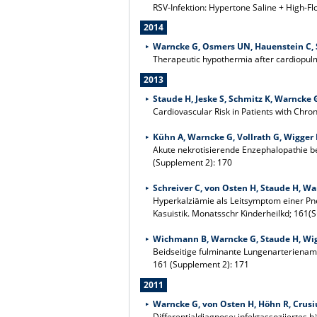
RSV-Infektion: Hypertone Saline + High-Fl
2014
Warncke G, Osmers UN, Hauenstein C, S
Therapeutic hypothermia after cardiopulmo
2013
Staude H, Jeske S, Schmitz K, Warncke G
Cardiovascular Risk in Patients with Chro
Kühn A, Warncke G, Vollrath G, Wigger 
Akute nekrotisierende Enzephalopathie be
(Supplement 2): 170
Schreiver C, von Osten H, Staude H, Wa
Hyperkalziämie als Leitsymptom einer Pne
Kasuistik. Monatsschr Kinderheilkd; 161(
Wichmann B, Warncke G, Staude H, Wig
Beidseitige fulminante Lungenarterienam
161 (Supplement 2): 171
2011
Warncke G, von Osten H, Höhn R, Crusiu
Differentialdiagnose: infektassoziiertes