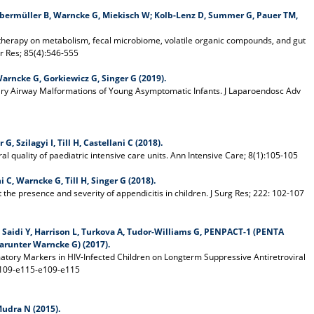
 Obermüller B, Warncke G, Miekisch W; Kolb-Lenz D, Summer G, Pauer TM,
herapy on metabolism, fecal microbiome, volatile organic compounds, and gut
tr Res; 85(4):546-555
Warncke G, Gorkiewicz G, Singer G (2019).
ary Airway Malformations of Young Asymptomatic Infants. J Laparoendosc Adv
 Szilagyi I, Till H, Castellani C (2018).
al quality of paediatric intensive care units. Ann Intensive Care; 8(1):105-105
 C, Warncke G, Till H, Singer G (2018).
t the presence and severity of appendicitis in children. J Surg Res; 222: 102-107
Saidi Y, Harrison L, Turkova A, Tudor-Williams G, PENPACT-1 (PENTA
runter Warncke G) (2017).
atory Markers in HIV-Infected Children on Longterm Suppressive Antiretroviral
: e109-e115-e109-e115
Mudra N (2015).