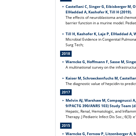
Castellani C, Singer G, Eibisberger M,
ElHaddad A, Kashofer K, Till H (2019).
The effects of neuroblastoma and chemot
barrier function in a murine model. Pedia
Till H, Kashofer K, Laje P, ElHaddad A, 
Microbial Evidence in Congenital Pulmon
Surg Tech;
2018
Warncke G, Hoffmann F, Sasse M, Singer G,
A multinational survey on the infrastructur
Kaiser M, Schroeckenfuchs M, Castellani
The diagnostic value of hepcidin to predic
2017
Melvin AJ, Warshaw M, Compagnucci A, 
9/PACTG 390/ANRS 103) Study Team (da
Hepatic, Renal, Hematologic, and Inflamm
Therapy. J Pediatric Infect Dis Soc.; 6(3)
2015
Warncke G, Fernow P, Litzenberger A, 