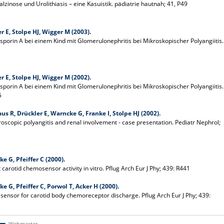
zinose und Urolithiasis – eine Kasuistik. pädiatrie hautnah; 41, P49
r E, Stolpe HJ, Wigger M (2003).
porin A bei einem Kind mit Glomerulonephritis bei Mikroskopischer Polyangiitis.
r E, Stolpe HJ, Wigger M (2002).
porin A bei einem Kind mit Glomerulonephritis bei Mikroskopischer Polyangiitis.
5
s R, Drückler E, Warncke G, Franke I, Stolpe HJ (2002).
roscopic polyangitis and renal involvement - case presentation. Pediatr Nephrol;
e G, Pfeiffer C (2000).
arotid chemosensor activity in vitro. Pflug Arch Eur J Phy; 439: R441
e G, Pfeiffer C, Porwol T, Acker H (2000).
sensor for carotid body chemoreceptor discharge. Pflug Arch Eur J Phy; 439:
Webmaster