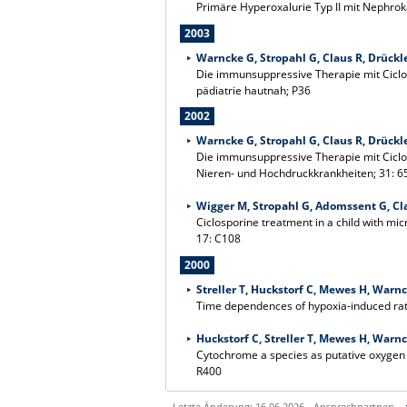
Primäre Hyperoxalurie Typ II mit Nephrokal
2003
Warncke G, Stropahl G, Claus R, Drückle
Die immunsuppressive Therapie mit Ciclos
pädiatrie hautnah; P36
2002
Warncke G, Stropahl G, Claus R, Drückle
Die immunsuppressive Therapie mit Ciclos
Nieren- und Hochdruckkrankheiten; 31: 6
Wigger M, Stropahl G, Adomssent G, Clau
Ciclosporine treatment in a child with mic
17: C108
2000
Streller T, Huckstorf C, Mewes H, Warnck
Time dependences of hypoxia-induced rat c
Huckstorf C, Streller T, Mewes H, Warnck
Cytochrome a species as putative oxygen 
R400
Letzte Änderung: 16.06.2026 - Ansprechpartner: