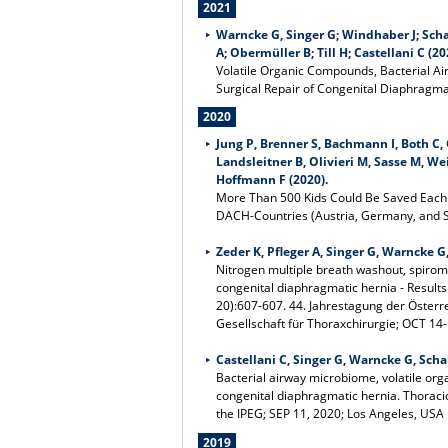
2021
Warncke G, Singer G; Windhaber J; Schab
A; Obermüller B; Till H; Castellani C (20
Volatile Organic Compounds, Bacterial Ai
Surgical Repair of Congenital Diaphragmat
2020
Jung P, Brenner S, Bachmann I, Both C, 
Landsleitner B, Olivieri M, Sasse M, We
Hoffmann F (2020).
More Than 500 Kids Could Be Saved Each Y
DACH-Countries (Austria, Germany, and Sw
Zeder K, Pfleger A, Singer G, Warncke G, 
Nitrogen multiple breath washout, spirom
congenital diaphragmatic hernia - Resul
20):607-607. 44. Jahrestagung der Österr
Gesellschaft für Thoraxchirurgie; OCT 14-
Castellani C, Singer G, Warncke G, Schabl
Bacterial airway microbiome, volatile org
congenital diaphragmatic hernia. Thoracic
the IPEG; SEP 11, 2020; Los Angeles, USA
2019