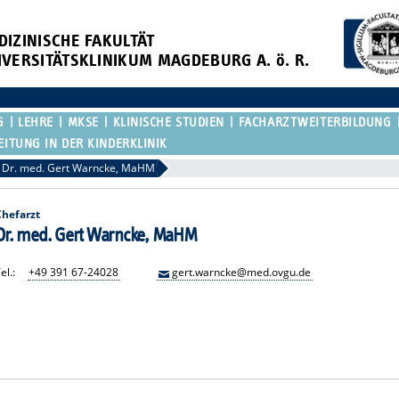
DIZINISCHE FAKULTÄT
IVERSITÄTSKLINIKUM MAGDEBURG A. ö. R.
G
LEHRE
MKSE
KLINISCHE STUDIEN
FACHARZTWEITERBILDUNG
EITUNG IN DER KINDERKLINIK
Dr. med. Gert Warncke, MaHM
Chefarzt
Dr. med. Gert Warncke, MaHM
el.:
+49 391 67-24028
gert.warncke@med.ovgu.de