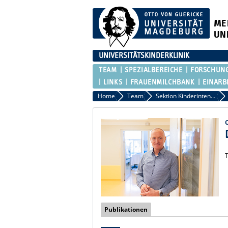
ME
UN
UNIVERSITÄTSKINDERKLINIK
TEAM
SPEZIALBEREICHE
FORSCHUN
LINKS
FRAUENMILCHBANK
EINARB
Home
Team
Sektion Kinderintensivmedizin
T
Publikationen