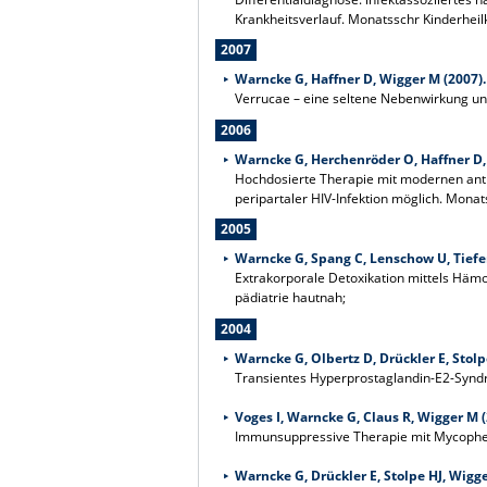
Krankheitsverlauf. Monatsschr Kinderheil
2007
Warncke G, Haffner D, Wigger M (2007).
Verrucae – eine seltene Nebenwirkung unt
2006
Warncke G, Herchenröder O, Haffner D,
Hochdosierte Therapie mit modernen anti
peripartaler HIV-Infektion möglich. Monat
2005
Warncke G, Spang C, Lenschow U, Tiefen
Extrakorporale Detoxikation mittels Hämo
pädiatrie hautnah;
2004
Warncke G, Olbertz D, Drückler E, Stolp
Transientes Hyperprostaglandin-E2-Syndro
Voges I, Warncke G, Claus R, Wigger M (
Immunsuppressive Therapie mit Mycophenol
Warncke G, Drückler E, Stolpe HJ, Wigge