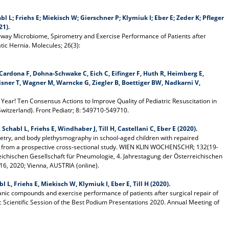
l L; Friehs E; Miekisch W; Gierschner P; Klymiuk I; Eber E; Zeder K; Pfleger
21).
rway Microbiome, Spirometry and Exercise Performance of Patients after
ic Hernia. Molecules; 26(3):
Cardona F, Dohna-Schwake C, Eich C, Eifinger F, Huth R, Heimberg E,
isner T, Wagner M, Warncke G, Ziegler B, Boettiger BW, Nadkarni V,
ear! Ten Consensus Actions to Improve Quality of Pediatric Resuscitation in
itzerland). Front Pediatr; 8: 549710-549710.
Schabl L, Friehs E, Windhaber J, Till H, Castellani C, Eber E (2020).
etry, and body plethysmography in school-aged children with repaired
ts from a prospective cross-sectional study. WIEN KLIN WOCHENSCHR; 132(19-
eichischen Gesellschaft für Pneumologie, 4. Jahrestagung der Österreichischen
16, 2020; Vienna, AUSTRIA (online).
 L, Friehs E, Miekisch W, Klymiuk I, Eber E, Till H (2020).
anic compounds and exercise performance of patients after surgical repair of
 Scientific Session of the Best Podium Presentations 2020. Annual Meeting of