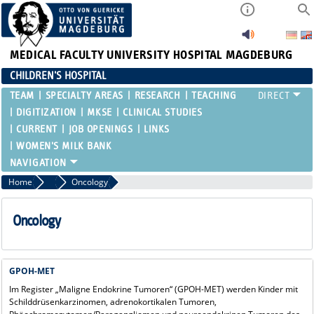
MEDICAL FACULTY
UNIVERSITY HOSPITAL MAGDEBURG
CHILDREN'S HOSPITAL
TEAM
SPECIALTY AREAS
RESEARCH
TEACHING
DIGITIZATION
MKSE
CLINICAL STUDIES
CURRENT
JOB OPENINGS
LINKS
WOMEN'S MILK BANK
Home
Clinical Studies
Oncology
Oncology
GPOH-MET
Im Register „Maligne Endokrine Tumoren“ (GPOH-MET) werden Kinder mit
Schilddrüsenkarzinomen, adrenokortikalen Tumoren,