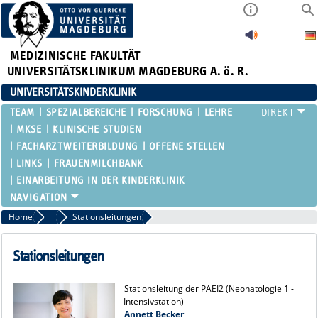
MEDIZINISCHE FAKULTÄT
UNIVERSITÄTSKLINIKUM MAGDEBURG A. ö. R.
UNIVERSITÄTSKINDERKLINIK
TEAM
SPEZIALBEREICHE
FORSCHUNG
LEHRE
MKSE
KLINISCHE STUDIEN
FACHARZTWEITERBILDUNG
OFFENE STELLEN
LINKS
FRAUENMILCHBANK
EINARBEITUNG IN DER KINDERKLINIK
Home
Pflegedienstleitungen
Stationsleitungen
Stationsleitungen
Stationsleitung der PAEI2 (Neonatologie 1 -
Intensivstation)
Annett Becker