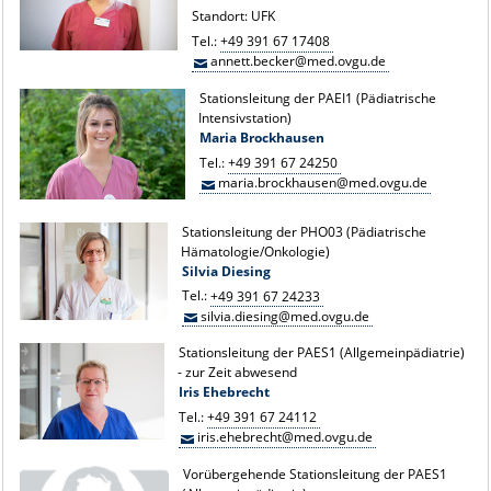
Standort: UFK
Tel.:
+49 391 67 17408
annett.becker@med.ovgu.de
Stationsleitung der PAEI1 (Pädiatrische
Intensivstation)
Maria Brockhausen
Tel.:
+49 391 67 24250
maria.brockhausen@med.ovgu.de
Stationsleitung der PHO03 (Pädiatrische
Hämatologie/Onkologie)
Silvia Diesing
Tel.:
+49 391 67 24233
silvia.diesing@med.ovgu.de
Stationsleitung der PAES1 (Allgemeinpädiatrie)
- zur Zeit abwesend
Iris Ehebrecht
Tel.:
+49 391 67 24112
iris.ehebrecht@med.ovgu.de
Vorübergehende Stationsleitung der PAES1