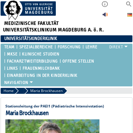
MEDIZINISCHE FAKULTÄT
UNIVERSITÄTSKLINIKUM MAGDEBURG A. ö. R.
UNIVERSITÄTSKINDERKLINIK
TEAM
SPEZIALBEREICHE
FORSCHUNG
LEHRE
MKSE
KLINISCHE STUDIEN
FACHARZTWEITERBILDUNG
OFFENE STELLEN
LINKS
FRAUENMILCHBANK
EINARBEITUNG IN DER KINDERKLINIK
Home
Stationsleitungen
Maria Brockhausen
Stationsleitung der PAEI1 (Pädiatrische Intensivstation)
Maria Brockhausen