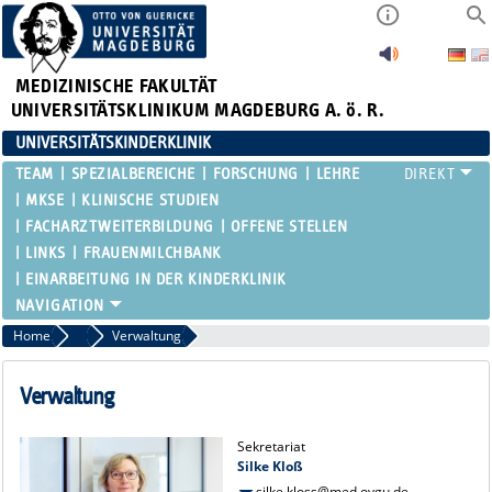
MEDIZINISCHE FAKULTÄT
UNIVERSITÄTSKLINIKUM MAGDEBURG A. ö. R.
UNIVERSITÄTSKINDERKLINIK
TEAM
SPEZIALBEREICHE
FORSCHUNG
LEHRE
MKSE
KLINISCHE STUDIEN
FACHARZTWEITERBILDUNG
OFFENE STELLEN
LINKS
FRAUENMILCHBANK
EINARBEITUNG IN DER KINDERKLINIK
Home
Team
Verwaltung
Verwaltung
Sekretariat
Silke Kloß
silke.kloss@med.ovgu.de