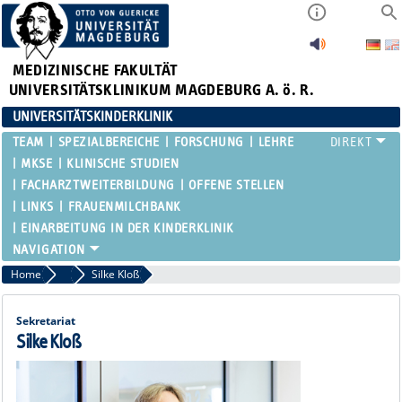
MEDIZINISCHE FAKULTÄT
UNIVERSITÄTSKLINIKUM MAGDEBURG A. ö. R.
UNIVERSITÄTSKINDERKLINIK
TEAM
SPEZIALBEREICHE
FORSCHUNG
LEHRE
MKSE
KLINISCHE STUDIEN
FACHARZTWEITERBILDUNG
OFFENE STELLEN
LINKS
FRAUENMILCHBANK
EINARBEITUNG IN DER KINDERKLINIK
Home
Verwaltung
Silke Kloß
Sekretariat
Silke Kloß