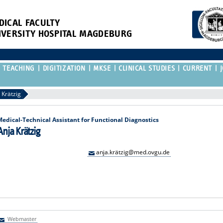
DICAL FACULTY
IVERSITY HOSPITAL MAGDEBURG
TEACHING
DIGITIZATION
MKSE
CLINICAL STUDIES
CURRENT
 Krätzig
Medical-Technical Assistant for Functional Diagnostics
Anja Krätzig
anja.krätzig@med.ovgu.de
Webmaster