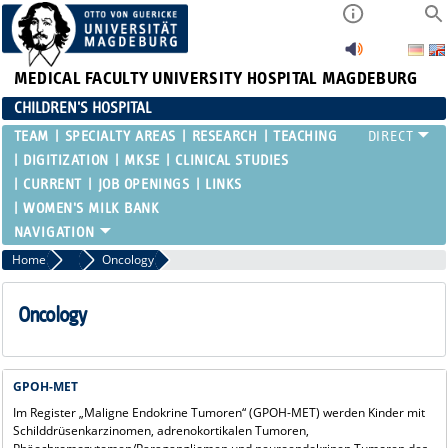
MEDICAL FACULTY
UNIVERSITY HOSPITAL MAGDEBURG
CHILDREN'S HOSPITAL
TEAM
SPECIALTY AREAS
RESEARCH
TEACHING
DIGITIZATION
MKSE
CLINICAL STUDIES
CURRENT
JOB OPENINGS
LINKS
WOMEN'S MILK BANK
Home
Clinical Studies
Oncology
Oncology
GPOH-MET
Im Register „Maligne Endokrine Tumoren“ (GPOH-MET) werden Kinder mit
Schilddrüsenkarzinomen, adrenokortikalen Tumoren,